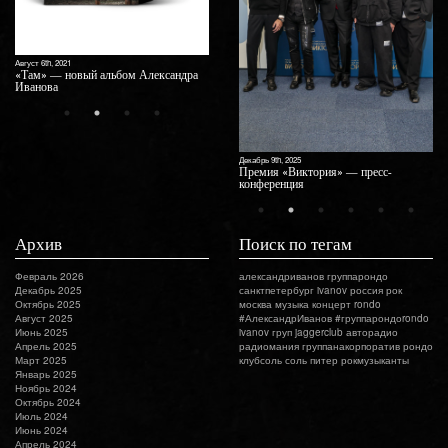
Октябрь 10th
Соль от 
Только м
Август 6th, 2021
!»
«Там» — новый альбом Александра
Иванова
Декабрь 9th, 2025
Премия «Виктория» — пресс-
конференция
Архив
Поиск по тегам
Февраль 2026
александриванов
группарондо
Декабрь 2025
санктпетербург
ivanov
россия
рок
Октябрь 2025
москва
музыка
концерт
rondo
Август 2025
#АлександрИванов #группарондоrondo
Июнь 2025
ivanov груп
jaggerclub
авторадио
Апрель 2025
радиомания
группанакорпоратив
рондо
Март 2025
клубсоль
соль
питер
рокмузыканты
Январь 2025
Ноябрь 2024
Октябрь 2024
Июль 2024
Июнь 2024
Апрель 2024