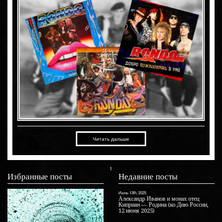
Читать дальше
1
Избранные посты
Недавние посты
Август 1st, 2025
Июнь 13th, 2025
Март 5th, 20
Июнь
Премьера — «Будем жить»!
Александр Иванов и монах отец
Видеоар
Ал
Киприан — Родина (ко Дню России,
ве
12 июня 2025)
Ро