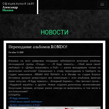
Официальный сайт
Александр
Иванов
НОВОСТИ
Переиздание альбомов RONDO!
Октябрь 13, 2020
Впервые на всех цифровых площадках публикуются культовые альбомы
легендарной группы «Рондо» — «Я буду помнить», «Убей меня своей
любовью» и «Добро пожаловать в Рай» — ранее выходившие только на
физических носителях! Специально к этому переизданию в Гамбурге на
студии звукозаписи «Master and Servant» и в Москве на студии Бориса
Истомина прошли ремастеринг все композиции с этих альбомов, включая
такие хиты как «Я буду помнить», «Бледный бармен», «Нас венчает гроза»,
«Надувной корабль» и другие. Новые издания дополнены эксклюзивными
бонусными треками, которые ранее никогда не выпускались, в том числе и
англоязычными!
СЛУШАТЬ:
«Я буду помнить»
«Убей меня своей любовью»
«Добро пожаловать в Рай»