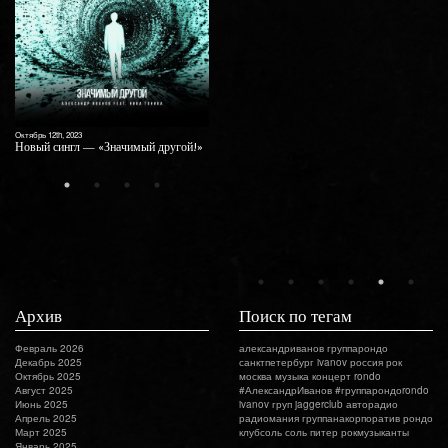
».
Октябрь 12th, 2023
Август 6th, 2021
Новый сингл — «Значимый другой!»
«Там» — новый альбом Александра
Иванова
Архив
Поиск по тегам
Февраль 2026
александриванов
группарондо
Декабрь 2025
санктпетербург
ivanov
россия
рок
Октябрь 2025
москва
музыка
концерт
rondo
Август 2025
#АлександрИванов #группарондоrondo
Июнь 2025
ivanov груп
jaggerclub
авторадио
Апрель 2025
радиомания
группанакорпоратив
рондо
Март 2025
клубсоль
соль
питер
рокмузыканты
Январь 2025