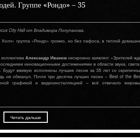
дей. Группе «Рондо» – 35
cus City Hall от Владимира Полупанова.
и Холл» группа «Рондо» громко, но без пафоса, в теплой домашн
 коллектива
Александр Иванов
нескромно заявлял: «Зрителей жд
последними инновационными достижениями в области звука, света
. Будут вживую исполнены лучшие песни за 35 лет со скрипичн
ь не обманул. Почти три десятка лучших песен – Best of the Bes
ерной графикой и видеоинсталляцией – всё отвечало миров
Читать дальше