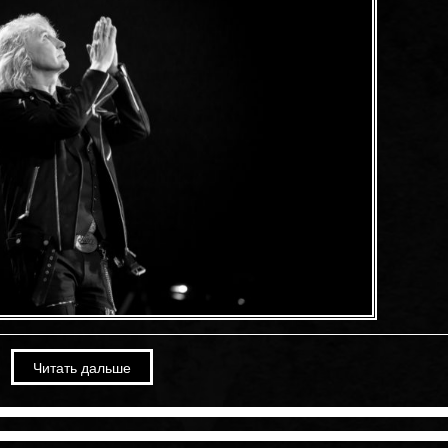
Соль от 08/10/17 — Группа
«Рондо». Только музыка. «Соль» на
РЕН ТВ.
Октябрь 12th, 2023
Новый сингл — «Значим
другой!»
Июнь 12th, 2025
Февраль 20th, 2026
Александр Иванов выпустил новую
Премьера клипа «Полчаса
версию песни «Журавли» ко Дню
России
Читать дальше