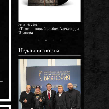
Август 6th, 2021
ый
«Там» — новый альбом Александра
Иванова
Недавние посты
Октябрь 31st, 2025
»!
Премьера клипа 