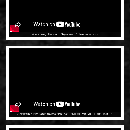
Александр Иванов - "Ну и пусть". Новая версия
Александр Иванов и группа "Рондо" - "Kill me with your love". 1991 г.