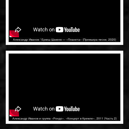
Александр Иванов / Еркеш Шакеев — «Планета» (Премьера песни, 2020)
Александр Иванов и группа «Рондо». «Концерт в Кремле», 2011 (Часть 2)